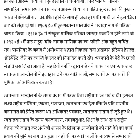
प्रकाशन आरम्भ किया था । सुन्दरलाल ने 'कर्मयोगी', फिर 'भविष्य' नामक
साप्ताहिक समाचारपत्र का प्रकाशन आरम्भ किया था। पंडित सुन्दरलाल की पुस्तक
'भारत में अँगरेजी राज' प्रकाशित होने के साथ ही ज़ब्त हो गयी। गांधी जी ने इसे 'जिंदा
बम' की संज्ञा दी थी । १९०६ ई० में कृष्णकान्त मालवीय ने 'मर्यादा' नाम से पत्रिका
आरम्भ किया । १९१४ ई० में संस्कृत मासिक पत्रिका 'शारदा' प्रकाशित होने लगी थी
। १९२० ई० में प्रारम्भ हुए 'चाँद' नामक मासिक पत्र का 'फाँसी' अंक बहुत चर्चित
रहा। पायनियर के जवाब में अयोध्यानाथ द्वारा निकाला गया अखबार 'इंडियन हेराल्ड',
'इंडिपेंडेंट' जैसे पत्र क्रान्ति के स्वर को निनादित करते रहे। "पत्रकारों के पैरों के छालों
से इतिहास लिखा जाता है" महादेवी वर्मा के द्वारा कहे गये वाक्य का एक-एक शब्द
स्वतन्त्रता आन्दोलनों में इलाहाबाद के पत्र-पत्रिकाओं, सम्पादकों एवं पत्रकारों की
भूमिका को अभिव्यक्त करता है।
स्वतन्त्रता आन्दोलनों के समय प्रयाग में पत्रकारिता राष्ट्रीयता का पर्याय थी। इसका
लक्ष्य राष्ट्रीय अस्मिता, एकता, अखंडता, स्वतन्त्रता एवं देशभक्ति के प्रति भारतीय
जनमानस को प्रेरित करना था। अधिकतर पत्रकार, स्वतन्त्रता संग्राम से जुड़े हुए थे ।
स्वतन्त्रतासंग्राम के समय जनजागरण, समाजसुधार, शिक्षा के साथ-साथ राष्ट्रीय
चेतना को जाग्रत् कर अँगरेज़ी शासन के ख़िलाफ़ आन्दोलनों को गति देने का कार्य
प्रयाग की भूमि पर लगातार हुआ । यहाँ की पत्र-पत्रिकाओं के माध्यम से सम्पादकों