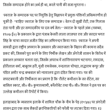
जिसके सम्पादक होने का अर्थ ही था, काले पानी की सजा भुगतना ।
'स्वराज' के सम्पादक पद पर नियुक्ति हेतु विज्ञापन में प्रयुक्त पंक्तियाँ अविस्मरणीय हो
चुकी हैं- "चाहिए 'स्वराज' के लिए एक सम्पादक । वेतन दो सूखी रोटी, एक गिलास
ठंडा पानी और हर सम्पादकीय पर दस वर्ष जेल।" 'स्वराज' के पहले अंक (नवम्बर,
१९०७ ई०) के प्रकाशन के द्वारा पंजाब केसरी लाला लाजपत राय और सरदार भगत
सिंह के चाचा सरदार अजीत सिंह का अभिनन्दन किया गया। 'स्वराज' ने अपनी
सामग्री द्वारा राष्ट्रीय अपमान के अवसान और स्वतन्त्रता के विहान की कामना सदैव
प्रकट की, जिसको पूरा करने के लिए निर्भीक लेखन और अँगरेजी शासन के विरोध में
प्रकाशन अनवरत चलता रहा, जिसके अपराध में शान्तिनारायण भटनागर, रामदास,
होरीलाल वर्मा, बाबूराम हरी, मुंशी रामसेवक, नन्दलाल चोपड़ा, लद्धाराम कपूर और
पंडित अमीर चन्द्र बम्बवाल को न्यायालय द्वारा दंडित किया गया। पत्र की
सपाटबयानी और निर्भीकता का प्रमाण है कि 'रौलेट कमीशन के सर शैटेल, सर
बासिल स्काट, सी० वी० कुमारस्वामी, बर्नेलोवेट तथा पी० सी० मित्तल ने इस पत्र का
उल्लेख कमीशन की रिपोर्ट में किया।
इलाहाबाद के व्यस्ततम इलाके में शामिल चौक के नीम के पेड़ (१८५७) पर अंगरेज़ी
शासन द्वारा एक साथ सैकड़ों क्रान्तिकारियों को फाँसी पर लटका दिया गया। १३