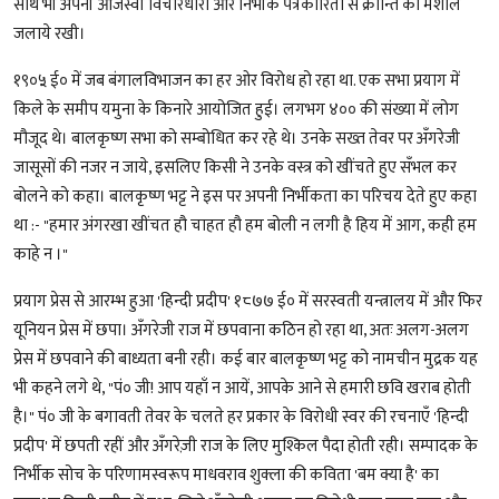
साथ भी अपनी ओजस्वी विचारधारा और निर्भीक पत्रकारिता से क्रान्ति की मशाल
जलाये रखी।
१९०५ ई० में जब बंगालविभाजन का हर ओर विरोध हो रहा था. एक सभा प्रयाग में
किले के समीप यमुना के किनारे आयोजित हुई। लगभग ४०० की संख्या में लोग
मौजूद थे। बालकृष्ण सभा को सम्बोधित कर रहे थे। उनके सख्त तेवर पर अँगरेजी
जासूसों की नजर न जाये, इसलिए किसी ने उनके वस्त्र को खींचते हुए सँभल कर
बोलने को कहा। बालकृष्ण भट्ट ने इस पर अपनी निर्भीकता का परिचय देते हुए कहा
था :- "हमार अंगरखा खींचत हौ चाहत हौ हम बोली न लगी है हिय में आग, कही हम
काहे न ।"
प्रयाग प्रेस से आरम्भ हुआ 'हिन्दी प्रदीप' १८७७ ई० में सरस्वती यन्त्रालय में और फिर
यूनियन प्रेस में छपा। अँगरेजी राज में छपवाना कठिन हो रहा था, अतः अलग-अलग
प्रेस में छपवाने की बाध्यता बनी रही। कई बार बालकृष्ण भट्ट को नामचीन मुद्रक यह
भी कहने लगे थे, "पं० जी! आप यहाँ न आयें, आपके आने से हमारी छवि खराब होती
है।" पं० जी के बगावती तेवर के चलते हर प्रकार के विरोधी स्वर की रचनाएँ 'हिन्दी
प्रदीप' में छपती रहीं और अँगरेज़ी राज के लिए मुश्किल पैदा होती रही। सम्पादक के
निर्भीक सोच के परिणामस्वरूप माधवराव शुक्ला की कविता 'बम क्या है' का