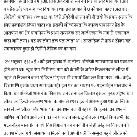
प्रकाशन हिन्दी प्रदीप में हुआ, जिसे अँगरेज़ी शासन का विरोधी स्वर माना गया और
यह प्रेस और पत्र बन्द कर दिया गया था। इलाहाबाद में छपनेवाला पहला अख़बार
अँगरेज़ी 'पायनियर' (१८७६) था, जिसे अँगरेजी शासन की नीतियों के प्रचार-प्रसार के
लिए प्रकाशित किया जाता था। इसकी लोकप्रियता के कारण पायनियर प्रेस के
आसपास का क्षेत्र पायनियर के प्रथम सम्पादक सर जार्ज एलन के नाम से 'एलनगंज'
कहा जाने लगा । यह पत्र लंदन तक पढ़ा जाता था । साप्ताहिक से प्रारम्भ होकर यह
समाचारपत्र कुछ ही दिनों में दैनिक पत्र बन गया।
२४ अक्तूबर, १९१० ई० को इलाहाबाद से 'द लीडर' अँगरेजी समाचारपत्र का प्रकाशन
होने लगा था। न्यूज पेपर लिमिटेड' नाम की कंपनी के ज़रिए निकलनेवाले लीडर में
पहले से निकलने वाला 'इंडियन पीपुल्स' भी समायोजित कर दिया गया। सी० वाई०
चिंतामणि इसके प्रथम सम्पादक रहे। इस पत्र का आरम्भ पं० मदनमोहन मालवीय ने
किया था। अँगरेजी शासन के खिलाफ जनचेतना का विस्तार इसका मुख्य उद्देश्य था ।
लीडर का हिन्दी-संस्करण भारत के नाम से १९२१ ई० में आरम्भ हुआ था। क्रान्ति के
स्वर लेकर 'लीडर' और 'भारत' का प्रकाशन चल ही रहा था कि इसके प्रकाशन में
आर्थिक गतिरोध आने लगे। पत्र का प्रकाशन अवरुद्ध होने लगा था,लेकिन तभी पं०
मदनमोहन मालवीय काशी विश्वविद्यालय का कार्य बीच में ही छोड़कर विकल्प की
तलाश में लग गये। संसाधन न मिलने पर वे अपनी पत्नी के सम्मुख पहुंचे और अपने