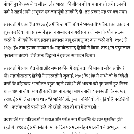
पाँचवें पुत्र के रूप में 'द लीडर' और 'भारत' की जीवन की याचना करने लगे। उनकी
पत्नी ने सहर्ष अपने आभूषण एवं जमापूँजी उनको दे दी। इस प्रकार यह पत्र बच गया।
सरस्वती में प्रकाशित १९०० ई० में चिन्तामणि घोष ने 'सरस्वती' पत्रिका का प्रकाशन
शुरू कर दिया था। प्रारम्भ में इसका सम्पादन नागरी प्रचारणी सभा के पाँच सदस्य
करते थे। दो वर्षों के बाद इसका प्रकाशन बाबू श्यामसुन्दर दास करने लगे। १९०३ से
१९२० ई० तक इसका संपादन पं० महावीरप्रसाद द्विवेदी ने किया, तत्पश्चात् पदुमलाल
पुन्नालाल बख्शी- जैसे अन्य विद्वानों ने इसका सम्पादन किया।
सरस्वती में प्रकाशित लेख और सम्पादकीय में राष्ट्रीयता की भावना सदैव सर्वोपरि
थी। महावीरप्रसाद द्विवेदी ने सरस्वती में जुलाई, १९०३ के अंक में गांधी जी के विदेशी
वस्त्रों के बहिष्कार आन्दोलन बहुत पहले स्वदेशी की भावना को पुष्ट करते हुए लिखा
था :- "अपना बोया आप ही खावें। अपना कपड़ा आप बनावें।।" सरस्वती' के नवम्बर,
१९०६ ई० में लिखा गया था :- “हे भामिनिओं, कुल कामिनियों, ये चूडियाँ हैं परदेशियों
की । कलंक भारी पहनो इन्हें, जो छोड़ो, जरा तो मन में लजाओ।"
प्रयाग की पत्र-पत्रिकाओं में प्रत्यक्ष और परोक्ष रूप में क्रान्ति के स्वर मुखरित होते
रहते थे। १९०७ ई० में वसंतपंचमी के दिन पं० मदनमोहन मालवीय ने 'अभ्युदय' का