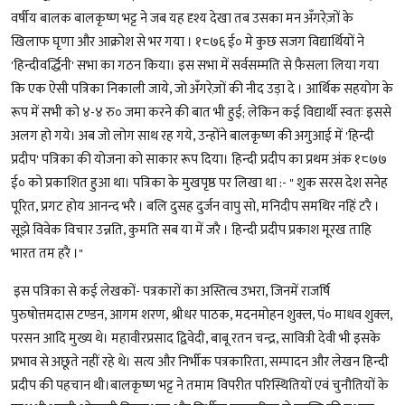
वर्षीय बालक बालकृष्ण भट्ट ने जब यह दृश्य देखा तब उसका मन अँगरेज़ों के
खिलाफ घृणा और आक्रोश से भर गया । १८७६ ई० मे कुछ सजग विद्यार्थियों ने
'हिन्दीवर्द्धिनी' सभा का गठन किया। इस सभा में सर्वसम्मति से फ़ैसला लिया गया
कि एक ऐसी पत्रिका निकाली जाये, जो अँगरेज़ों की नीद उड़ा दे । आर्थिक सहयोग के
रूप में सभी को ४-४ रु० जमा करने की बात भी हुई; लेकिन कई विद्यार्थी स्वतः इससे
अलग हो गये। अब जो लोग साथ रह गये, उन्होंने बालकृष्ण की अगुआई में 'हिन्दी
प्रदीप' पत्रिका की योजना को साकार रूप दिया। हिन्दी प्रदीप का प्रथम अंक १८७७
ई० को प्रकाशित हुआ था। पत्रिका के मुखपृष्ठ पर लिखा था :- " शुक सरस देश सनेह
पूरित, प्रगट होय आनन्द भरै । बलि दुसह दुर्जन वापु सो, मनिदीप समथिर नहिं टरै ।
सूझे विवेक विचार उन्नति, कुमति सब या में जरै । हिन्दी प्रदीप प्रकाश मूरख ताहि
भारत तम हरै ।"
इस पत्रिका से कई लेखकों- पत्रकारों का अस्तित्व उभरा, जिनमें राजर्षि
पुरुषोत्तमदास टण्डन, आगम शरण, श्रीधर पाठक, मदनमोहन शुक्ल, पं० माधव शुक्ल,
परसन आदि मुख्य थे। महावीरप्रसाद द्विवेदी, बाबू रतन चन्द्र, सावित्री देवी भी इसके
प्रभाव से अछूते नहीं रहे थे। सत्य और निर्भीक पत्रकारिता, सम्पादन और लेखन हिन्दी
प्रदीप की पहचान थी।बालकृष्ण भट्ट ने तमाम विपरीत परिस्थितियों एवं चुनौतियों के