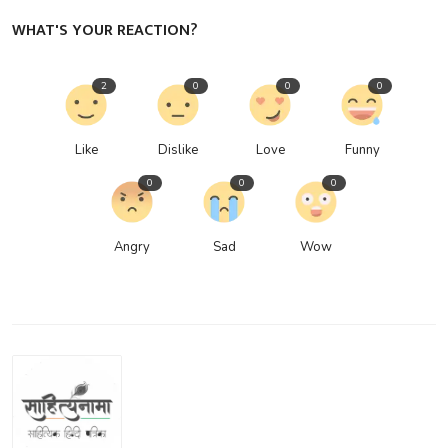
WHAT'S YOUR REACTION?
2
0
0
0
Like
Dislike
Love
Funny
0
0
0
Angry
Sad
Wow