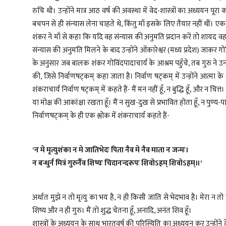
रुचि थी। उन्होंने मात्र आठ वर्ष की अवस्था में वेद-शास्त्रों का अध्ययन 
बचपन से ही संन्यास लेना चाहते थे, किंतु माँ इसके लिए तैयार नहीं थीं
शंकर ने माँ से कहा कि यदि वह संन्यास की अनुमति प्रदान करें तो शायद
संन्यास की अनुमति मिलने के बाद उन्होंने ओंकारेश्वर (मध्य प्रदेश) जाकर 
के अनुसार जब बालक शंकर गोविंदपादाचार्य के आश्रम पहुँचे, तब गुरु ने उ
की, जिसे निर्वाणषट्कम् कहा जाता है। निर्वाण षट्कम् में उन्होंने आत्मा के
शंकराचार्य निर्वाण षट्कम् में कहते हैं- मैं मन नहीं हूँ, न बुद्धि हूँ, और न चित्त। मै
या मोक्ष की आकांक्षा रखता हूँ। मैं न सुख-दुख से प्रभावित होता हूँ, न पुण्य
निर्वाणषट्कम् के ही एक श्लोक में शंकराचार्य कहते हैं-
‘न मे मृत्युशंका न मे जातिभेदः पिता नैव मे नैव माता न जन्मः।
न बन्धुर्न मित्रं गुरुर्नैव शिष्यः चिदानन्दरूपः शिवोऽहम् शिवोऽहम्॥‘
अर्थात‌ मुझे न तो मृत्यु का भय है, न ही किसी जाति से भेदभाव है। मेरा न त
शिष्य और न ही गुरु। मैं तो शुद्ध चेतना हूँ, अनादि, अनंत शिव हूँ।
शास्त्रों के अध्ययन के साथ भारतवर्ष की परिस्थिति का अध्ययन कर उन्होंने दे