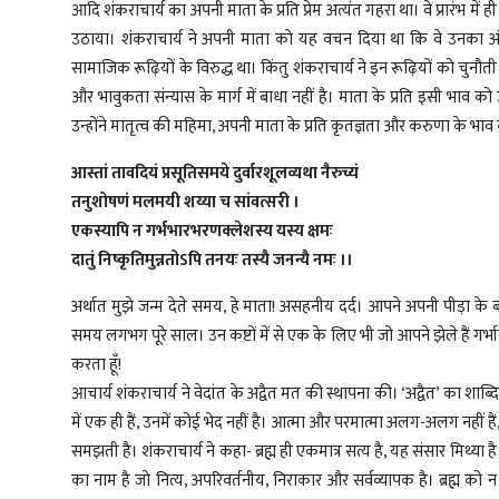
आदि शंकराचार्य का अपनी माता के प्रति प्रेम अत्यंत गहरा था। वे प्रारंभ में
उठाया। शंकराचार्य ने अपनी माता को यह वचन दिया था कि वे उनका अंति
सामाजिक रूढ़ियों के विरुद्ध था। किंतु शंकराचार्य ने इन रूढ़ियों को चुनौती
और भावुकता संन्यास के मार्ग में बाधा नहीं है। माता के प्रति इसी भाव को उन्
उन्होंने मातृत्व की महिमा, अपनी माता के प्रति कृतज्ञता और करुणा के भाव को
आस्तां तावदियं प्रसूतिसमये दुर्वारशूलव्यथा नैरुच्यं
तनुशोषणं मलमयी शय्या च सांवत्सरी ।
एकस्यापि न गर्भभारभरणक्लेशस्य यस्य क्षमः
दातुं निष्कृतिमुन्नतोऽपि तनयः तस्यै जनन्यै नमः ।।
अर्थात मुझे जन्म देते समय, हे माता! असहनीय दर्द। आपने अपनी पीड़ा के 
समय लगभग पूरे साल। उन कष्टों में से एक के लिए भी जो आपने झेले हैं गर्भावस्
करता हूँ!
आचार्य शंकराचार्य ने वेदांत के अद्वैत मत की स्थापना की। ‘अद्वैत’ का शाब्दि
में एक ही हैं, उनमें कोई भेद नहीं है। आत्मा और परमात्मा अलग-अलग नहीं हैं
समझती है। शंकराचार्य ने कहा- ब्रह्म ही एकमात्र सत्य है, यह संसार मिथ्या है। उन्
का नाम है जो नित्य, अपरिवर्तनीय, निराकार और सर्वव्यापक है। ब्रह्म को न 