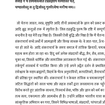
सैवाहं न च दृश्यवस्त्विति दृढप्रज्ञापि यस्यास्ति चेत्,
चण्डालोस्तु स तु द्विजोस्तु गुरुरित्येषा मनीषा मम।।
जो चेतना जाग्रत, स्वप्न, सुषुप्ति आदि तीनों अवस्थाओं के ज्ञान को प्रकट कर
आदि क्षुद्र जन्तुओं तक में स्फुरित है। जिस दृढबुद्धि पुरुष कि दृष्टि में सम
वन्दनीय है यह मेरी दृढ़ निष्ठा है। जिसकी ऐसी बुद्धि और निष्ठा है कि मैं चैतन्
शंकराचार्य सच्चे अर्थों में आत्मज्ञानी और विनम्र साधक थे। वे जात-पात, ऊँच-
नत हो जाते थे। आदि शंकराचार्य के समय समाज में तांत्रिक क्रियाएँ, चमत्
महत्व कम होता जा रहा था। हिंदू धर्म अनेक संप्रदायों बौद्ध, जैन, शैव, 
चुका था, जिससे धार्मिक और सामाजिक अराजकता फैल गई थी। शंकराचार्य ने 
तर्कपूर्ण शास्त्रार्थ में पराजित किया और उन्हें अपने अद्वैत दर्शन से प्र
रामेश्वरम के मद्यप ब्राह्मणों, विदर्भ के भैरव अनुयायियों, कापालिकों, जैनाचार्यों
की प्रतिष्ठा पुनः स्थापित की। शंकराचार्य ने न केवल तांत्रिक व चमत्कारपूर्ण
जटिल सिद्धांतों को सरल भाषा और सहज तर्कों द्वारा जनसामान्य तक पहुँचाय
विरोध करते हुए आंतरिक साधना, निःस्वार्थ सेवा, भक्ति और ज्ञान को धर्म क
तत्व सत्य, एकात्मता और आत्मबोध ही है। उन्होंने अखिल भारतीय यात्रा कर 
सांस्कृतिक अभियान बन गया, जिसने विभिन्न भाषाओं, संप्रदायों, परंपराओं और