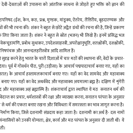
या तथा देवी-देवताओं की उपासना को आंतरिक साधना से जोड़ते हुए भक्ति को ज्ञान की
्र, उपनिषद (ईश, केन, कठ, प्रश्न, मुण्डक, मांडूक्य, ऐतरेय, तैत्तिरीय, बृहदारण्यक और
 की भी रचना की। शंकर ने बहुत से छोटे अद्वैत ग्रंथों की रचना की है, जिन्हें प्रकरण
 लिए किया जाता है। शंकर ने बहुत से स्रोत (भजन) भी लिखे हैं। इनमें प्रसिद्ध भज
 विवेकचूडामणि, प्रबोध सुधाकर, उपदेशसाहस्त्री, अपरोक्षानुभूति, शतश्लोकी, दशश्लोकी,
ोध, मनिषपंचक और आनन्दलहरीस्त्रोत्र आदि शामिल हैं।
दृढ़ करने हेतु भारत के चारों दिशाओं में चार मठों की स्थापना की, वेदों के प्रचार-
ा। पूर्व में गोवर्धन पीठ, पुरी (उड़ीसा) के आचार्य पद्मपादाचार्य बनाए गए, यहाँ का
का (गुजरात) के आचार्य हस्तामलकाचार्य बनाए गए। यहाँ का वेद सामवेद और महावाक्य
्य बनाए गए। यहाँ का वेद अथर्ववेद और महावाक्य अयमात्मा ब्रह्म है। दक्षिण में शृंगेरी
द और महावाक्य अहं ब्रह्मास्मि है। शंकराचार्य द्वारा स्थापित ये मठ सनातन धर्म की
दान्त का प्रचार, धर्मशास्त्रों की रक्षा और व्याख्या करना, सनातन परंपरा के अनुसार
माध्यम से धर्म की एकता बनाए रखना और विविधता में समरसता का भाव जागृत करना है।
निर्माण किया, जिसे दशनामी संप्रदाय कहा जाता है। दशनामी का अर्थ है- दस नामों
ंन्यासियों को उनकी योग्यता, क्षेत्र, कार्य और मठ परंपरा के अनुसार दी जाती थीं। ये
्वती।