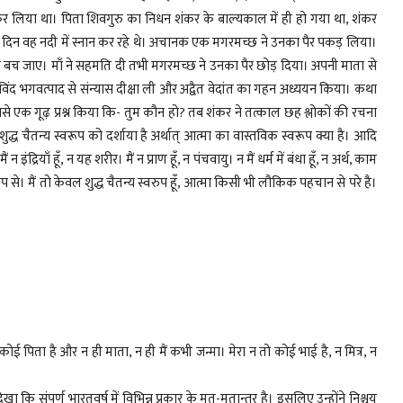
पूरा कर लिया था। पिता शिवगुरु का निधन शंकर के बाल्यकाल में ही हो गया था, शंकर
। एक दिन वह नदी में स्नान कर रहे थे। अचानक एक मगरमच्छ ने उनका पैर पकड़ लिया।
 वह बच जाए। माँ ने सहमति दी तभी मगरमच्छ ने उनका पैर छोड़ दिया। अपनी माता से
गोविंद भगवत्पाद से संन्यास दीक्षा ली और अद्वैत वेदांत का गहन अध्ययन किया। कथा
नसे एक गूढ़ प्रश्न किया कि- तुम कौन हो? तब शंकर ने तत्काल छह श्लोकों की रचना
 शुद्ध चैतन्य स्वरूप को दर्शाया है अर्थात् आत्मा का वास्तविक स्वरूप क्या है। आदि
ं न इंद्रियाँ हूँ, न यह शरीर। मैं न प्राण हूँ, न पंचवायु। न मैं धर्म में बंधा हूँ, न अर्थ, काम
-पाप से। मैं तो केवल शुद्ध चैतन्य स्वरुप हूँ, आत्मा किसी भी लौकिक पहचान से परे है।
ो कोई पिता है और न ही माता, न ही मैं कभी जन्मा। मेरा न तो कोई भाई है, न मित्र, न
खा कि संपूर्ण भारतवर्ष में विभिन्न प्रकार के मत-मतान्तर है। इसलिए उन्होंने निश्चय