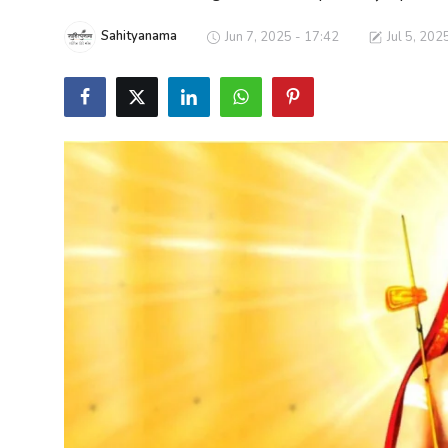
शख्सियत
Sahityanama
Jun 7, 2025 - 17:42
Jul 5, 202
धरोहर
यात्रावृत्तांत
उपन्यास
सिनेमा
शायरी
ग़ज़ल