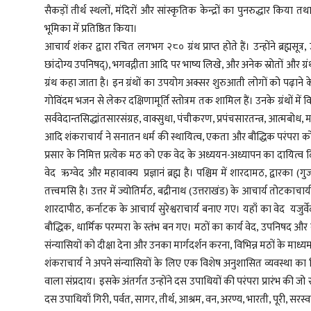
सैकड़ों तीर्थ स्थलों, मंदिरों और सांस्कृतिक केन्द्रों का पुनरुद्धार कि
भूमिका में प्रतिष्ठित किया।
आचार्य शंकर द्वारा रचित लगभग २८० ग्रंथ प्राप्त होते हैं। उन्होंने ब्रह्मसूत
छांदोग्य उपनिषद्), भगवद्गीता आदि पर भाष्य लिखे, और अनेक स्रोतों और ग्रंथों
ग्रंथ कहा जाता है। इन ग्रंथों का उपयोग अक्सर शुरुआती लोगों को पढ़ाने के
गोविंदम भजन से लेकर दक्षिणामूर्ति स्तोत्रम तक शामिल हैं। उनके ग्रंथों में
सर्ववेदान्तसिद्धांतसारसंग्रह, वाक्सुधा, पंचीकरण, प्रपंचसारतन्त्र, आत्मब
आदि शंकराचार्य ने सनातन धर्म की स्थायित्व, एकता और बौद्धिक परंपरा को सु
प्रसार के निमित्त प्रत्येक मठ को एक वेद के अध्ययन-अध्यापन का दायित्व दिय
वेद ऋग्वेद और महावाक्य प्रज्ञानं ब्रह्म है। पश्चिम में शारदामठ, द्वार
तत्त्वमसि है। उत्तर में ज्योतिर्मठ, बद्रीनाथ (उत्तराखंड) के आचार्य तोटकाचार
शारदापीठ, कर्नाटक के आचार्य सुरेश्वराचार्य बनाए गए। यहाँ का वेद यजुर्वे
बौद्धिक, धार्मिक परम्परा के स्तंभ बन गए। मठों का कार्य वेद, उपनिषद और वे
संन्यासियों को दीक्षा देना और उनका मार्गदर्शन करना, विभिन्न मठों के 
शंकराचार्य ने अपने संन्यासियों के लिए एक विशेष अनुशासित व्यवस्था का 
वाला संप्रदाय। इसके अंतर्गत उन्होंने दस उपाधियों की परंपरा प्रारंभ की जो स
दस उपाधियाँ गिरी, पर्वत, सागर, तीर्थ, आश्रम, वन, अरण्य, भारती, पूरी, सरस