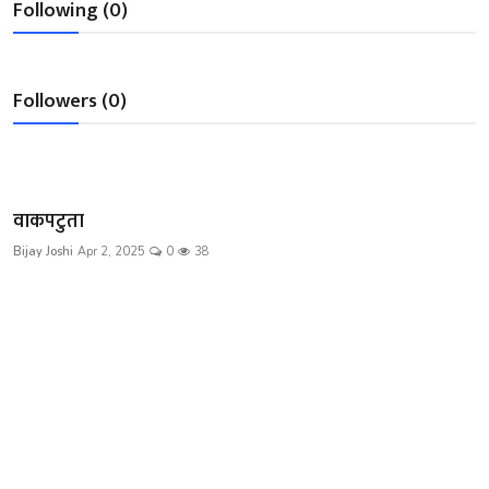
Following (0)
शख्सियत
धरोहर
Followers (0)
यात्रावृत्तांत
उपन्यास
वाकपटुता
सिनेमा
Bijay Joshi
Apr 2, 2025
0
38
शायरी
ग़ज़ल