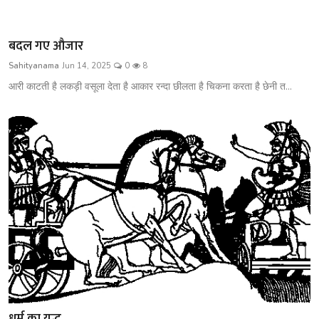
बदल गए औजार
Sahityanama
Jun 14, 2025
0
8
आरी काटती है लकड़ी वसूला देता है आकार रन्दा छीलता है चिकना करता है छेनी त...
धर्म का युद्ध