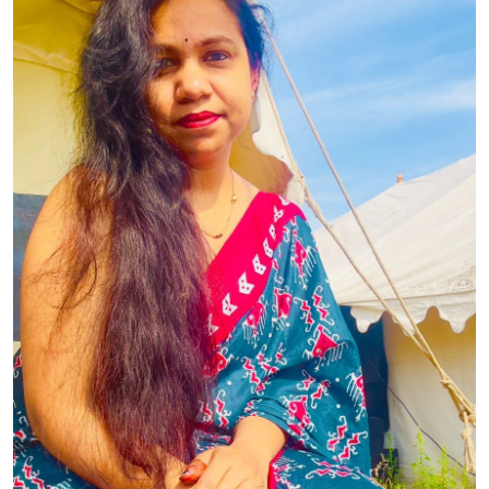
शख्सियत
धरोहर
यात्रावृत्तांत
उपन्यास
सिनेमा
शायरी
ग़ज़ल