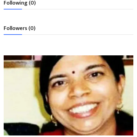
Following (0)
शख्सियत
धरोहर
Followers (0)
यात्रावृत्तांत
उपन्यास
सिनेमा
शायरी
ग़ज़ल