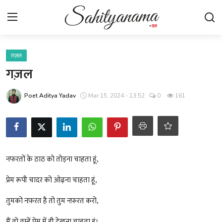
Login
Register
ग़ज़ल
गज़ल
स्वतंत्रता सेनानी
Poet Aditya Yadav
Mar 15, 2024 - 13:52
0
161
साहित्य समाचार
होम
कहानी
नफरतों के ठाठ को तोड़ना चाहता हूं,
प्रेम रूपी चादर को ओढ़ना चाहता हूं,
कविता
तुमको नफ़रत है तो तुम नफ़रत करो,
आलेख
मैं तो तुम्हें प्रेम में ही देखना चाहता हूं।