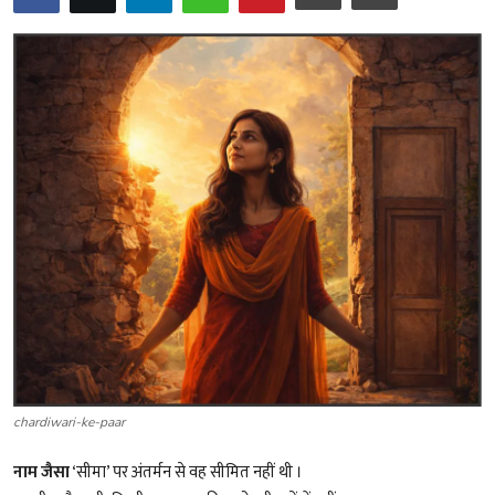
शख्सियत
धरोहर
यात्रावृत्तांत
उपन्यास
सिनेमा
शायरी
ग़ज़ल
chardiwari-ke-paar
नाम जैसा
‘सीमा’ पर अंतर्मन से वह सीमित नहीं थी ।