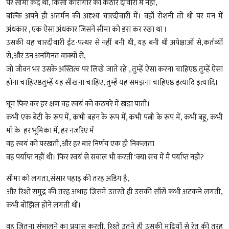
पर सीमा क़ैद थी, किसी कारागार की कठोर दीवारों में नहीं,
बल्कि अपने ही अंतर्मन की अदृश्य चारदीवारी में। वहाँ रोशनी तो थी पर मन में
अंधकार , एक ऐसा अंधकार जिसनें सीमा को डरा कर रखा था ।
उसकी यह चारदीवारी ईंट-पत्थर से नहीं बनी थी, यह बनी थी अपेक्षाओं से,कर्तव्यों
से,और उन अनगिनत वाक्यों से,
जो जीवन भर उसके अस्तित्व पर लिखे जाते रहे , तुम्हें ऐसा करना चाहिएष्ठ.तुम्हें ऐसा
होना चाहिएष्ठतुम्हें यह सीखना चाहिए, तुम्हें यह समझना चाहिएष्ठ इत्यादि इत्यादि।
घूम फिर कर हर क्षण वह स्वयं को कठघरे में खड़ा पाती।
कभी एक बेटी के रूप में, कभी बहन के रूप में, कभी पत्नी के रूप में, कभी बहू, कभी
माँ के हर भूमिका में, हर नजरिए में
वह स्वयं को परखती,और हर बार निर्णय एक ही निकलता
वह पर्याप्त नहीं थी। फिर स्वयं से सवाल भी करती ‘क्या सच में मैं पर्याप्त नहीं?
सीमा को लगता,संसार पहाड़ की तरह अडिग है,
और रिश्ते समुद्र की तरह अथाह जिसमें उतरते ही उसकी साँसें कभी अटकने लगती,
कभी बोझिल होने लगती थीं।
वह जितना संभालने का प्रयास करती, रिश्ते उतने ही उसकी मुट्ठियों से रेत की तरह