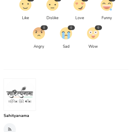
Like
Dislike
Love
Funny
0
0
0
Angry
Sad
Wow
Sahityanama