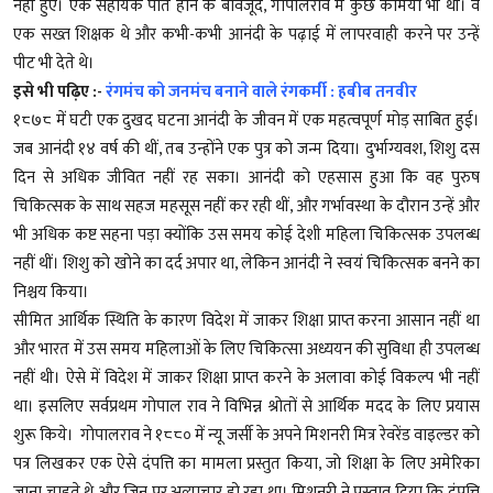
नहीं हुए। एक सहायक पति होने के बावजूद, गोपालराव में कुछ कमियाँ भी थीं। वे
एक सख्त शिक्षक थे और कभी-कभी आनंदी के पढ़ाई में लापरवाही करने पर उन्हें
पीट भी देते थे।
इसे भी पढ़िए :-
रंगमंच को जनमंच बनाने वाले रंगकर्मी : हबीब तनवीर
१८७८ में घटी एक दुखद घटना आनंदी के जीवन में एक महत्वपूर्ण मोड़ साबित हुई।
जब आनंदी १४ वर्ष की थीं, तब उन्होंने एक पुत्र को जन्म दिया। दुर्भाग्यवश, शिशु दस
दिन से अधिक जीवित नहीं रह सका। आनंदी को एहसास हुआ कि वह पुरुष
चिकित्सक के साथ सहज महसूस नहीं कर रही थीं, और गर्भावस्था के दौरान उन्हें और
भी अधिक कष्ट सहना पड़ा क्योंकि उस समय कोई देशी महिला चिकित्सक उपलब्ध
नहीं थीं। शिशु को खोने का दर्द अपार था, लेकिन आनंदी ने स्वयं चिकित्सक बनने का
निश्चय किया।
सीमित आर्थिक स्थिति के कारण विदेश में जाकर शिक्षा प्राप्त करना आसान नहीं था
और भारत में उस समय महिलाओं के लिए चिकित्सा अध्ययन की सुविधा ही उपलब्ध
नहीं थी। ऐसे में विदेश में जाकर शिक्षा प्राप्त करने के अलावा कोई विकल्प भी नहीं
था। इसलिए सर्वप्रथम गोपाल राव ने विभिन्न श्रोतों से आर्थिक मदद के लिए प्रयास
शुरू किये। गोपालराव ने १८८० में न्यू जर्सी के अपने मिशनरी मित्र रेवरेंड वाइल्डर को
पत्र लिखकर एक ऐसे दंपत्ति का मामला प्रस्तुत किया, जो शिक्षा के लिए अमेरिका
जाना चाहते थे और जिन पर अत्याचार हो रहा था। मिशनरी ने प्रस्ताव दिया कि दंपत्ति