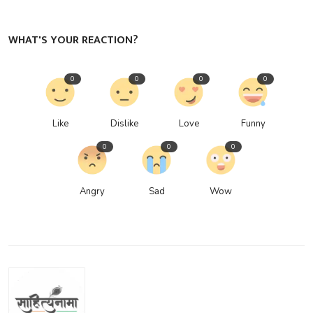
WHAT'S YOUR REACTION?
0
0
0
0
Like
Dislike
Love
Funny
0
0
0
Angry
Sad
Wow