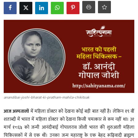
शख्सियत
धरोहर
यात्रावृत्तांत
उपन्यास
सिनेमा
शायरी
ग़ज़ल
anandibai-joshi-bharat-ki-pratham-mahila-chikitsak
आज अस्पतालों
में महिला डॉक्टर को देखना कोई बड़ी बात नहीं है। लेकिन १९ वीं
शताब्दी में भारत में महिला डॉक्टर को देखना किसी चमत्कार से कम नहीं था। ३१
मार्च १८६५ को जन्मी आनंदीबाई गोपालराव जोशी भारत की शुरुआती महिला
चिकित्सकों में से एक थीं। उनका जन्म महाराष्ट्र के एक बेहद रूढ़िवादी ब्राह्मण