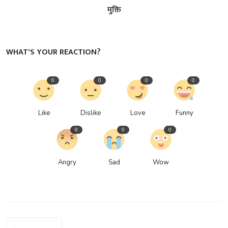
मुक्ति
WHAT'S YOUR REACTION?
0
0
0
0
Like
Dislike
Love
Funny
0
0
0
Angry
Sad
Wow