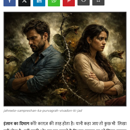
शख्सियत
धरोहर
यात्रावृत्तांत
उपन्यास
सिनेमा
शायरी
ग़ज़ल
jahreele-sampreshan-ka-purvagrah-vivadon-ki-jad
इंसान का दिमाग
कोरे काग़ज़ की तरह होता है। यानी कहा जाए तो कुछ भी लिखा