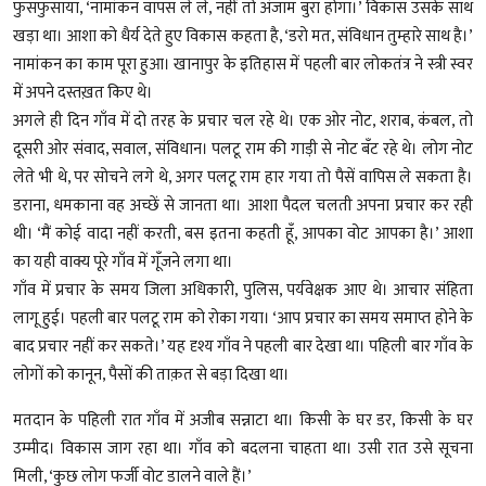
फुसफुसाया, ‘नामांकन वापस ले ले, नहीं तो अंजाम बुरा होगा।’ विकास उसके साथ
खड़ा था। आशा को धैर्य देते हुए विकास कहता है, ‘डरो मत, संविधान तुम्हारे साथ है।’
नामांकन का काम पूरा हुआ। खानापुर के इतिहास में पहली बार लोकतंत्र ने स्त्री स्वर
में अपने दस्तख़त किए थे।
अगले ही दिन गाँव में दो तरह के प्रचार चल रहे थे। एक ओर नोट, शराब, कंबल, तो
दूसरी ओर संवाद, सवाल, संविधान। पलटू राम की गाड़ी से नोट बँट रहे थे। लोग नोट
लेते भी थे, पर सोचने लगे थे, अगर पलटू राम हार गया तो पैसें वापिस ले सकता है।
डराना, धमकाना वह अच्छें से जानता था। आशा पैदल चलती अपना प्रचार कर रही
थी। ‘मैं कोई वादा नहीं करती, बस इतना कहती हूँ, आपका वोट आपका है।’ आशा
का यही वाक्य पूरे गाँव में गूँजने लगा ‌था।
गाँव में प्रचार के समय जिला अधिकारी, पुलिस, पर्यवेक्षक आए थे। आचार संहिता
लागू हुई। पहली बार पलटू राम को रोका गया। ‘आप प्रचार का समय समाप्त होने के
बाद प्रचार नहीं कर सकते।’ यह दृश्य गाँव ने पहली बार देखा था। पहिली बार गाँव के
लोगों को कानून, पैसों की ताक़त से बड़ा दिखा था।
मतदान के पहिली रात गाँव में अजीब सन्नाटा था। किसी के घर डर, किसी के घर
उम्मीद। विकास जाग रहा था। गाँव को बदलना चाहता था। उसी रात उसे सूचना
मिली, ‘कुछ लोग फर्जी वोट डालने वाले हैं।’