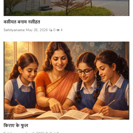
वसीयत बनाम नसीहत
Sahityanama
May 28, 2026
0
4
किराए के फूल