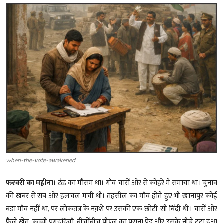
शख्सियत
धरोहर
यात्रावृत्तांत
उपन्यास
सिनेमा
शायरी
ग़ज़ल
when-the-vote-awakened
फरवरी का महीना।
ठंड का मौसम था। गाँव चारों ओर से कोहरे में समाया था। चुनाव
की खबर से सब ओर हलचल मची थी। तहसील का गाँव होते हुए भी खानापुर कोई
बड़ा गाँव नहीं था, पर लोकतंत्र के नक़्शे पर उसकी एक छोटी-सी बिंदी थी। चारों ओर
फैले खेत, कच्ची पगडंडियाँ, बीचोंबीच पीपल का पुराना पेड़ और उसके नीचे टूटा हुआ