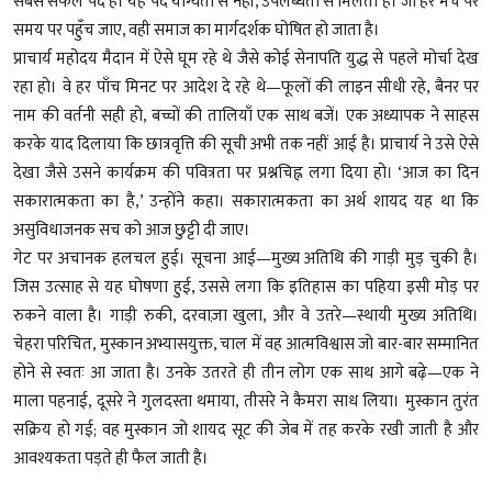
सबसे सफल पद है। यह पद योग्यता से नहीं, उपलब्धता से मिलता है। जो हर मंच पर
समय पर पहुँच जाए, वही समाज का मार्गदर्शक घोषित हो जाता है।
प्राचार्य महोदय मैदान में ऐसे घूम रहे थे जैसे कोई सेनापति युद्ध से पहले मोर्चा देख
रहा हो। वे हर पाँच मिनट पर आदेश दे रहे थे—फूलों की लाइन सीधी रहे, बैनर पर
नाम की वर्तनी सही हो, बच्चों की तालियाँ एक साथ बजें। एक अध्यापक ने साहस
करके याद दिलाया कि छात्रवृत्ति की सूची अभी तक नहीं आई है। प्राचार्य ने उसे ऐसे
देखा जैसे उसने कार्यक्रम की पवित्रता पर प्रश्नचिह्न लगा दिया हो। ‘आज का दिन
सकारात्मकता का है,’ उन्होंने कहा। सकारात्मकता का अर्थ शायद यह था कि
असुविधाजनक सच को आज छुट्टी दी जाए।
गेट पर अचानक हलचल हुई। सूचना आई—मुख्य अतिथि की गाड़ी मुड़ चुकी है।
जिस उत्साह से यह घोषणा हुई, उससे लगा कि इतिहास का पहिया इसी मोड़ पर
रुकने वाला है। गाड़ी रुकी, दरवाज़ा खुला, और वे उतरे—स्थायी मुख्य अतिथि।
चेहरा परिचित, मुस्कान अभ्यासयुक्त, चाल में वह आत्मविश्वास जो बार-बार सम्मानित
होने से स्वतः आ जाता है। उनके उतरते ही तीन लोग एक साथ आगे बढ़े—एक ने
माला पहनाई, दूसरे ने गुलदस्ता थमाया, तीसरे ने कैमरा साध लिया। मुस्कान तुरंत
सक्रिय हो गई; वह मुस्कान जो शायद सूट की जेब में तह करके रखी जाती है और
आवश्यकता पड़ते ही फैल जाती है।