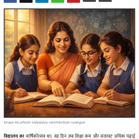
शख्सियत
धरोहर
यात्रावृत्तांत
उपन्यास
सिनेमा
शायरी
ग़ज़ल
kiraye-ke-phool-vidyalaya-varshikotsav-vyangya
विद्यालय का
वार्षिकोत्सव था। वह दिन जब शिक्षा कम और सजावट अधिक पढ़ाई