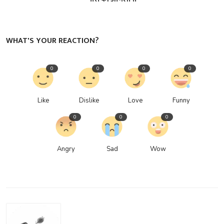
WHAT'S YOUR REACTION?
0
0
0
0
Like
Dislike
Love
Funny
0
0
0
Angry
Sad
Wow