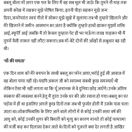
बबलू बोला माँ अगर एक पल के लिए मैं वह सब भूल भी जाऊँ कि तुमने नौ माह तक
अपनी कोख में रखकर मुझे पोषित किया, इतनी पीड़ा सहकर मुझे जन्म
दिया,जन्मोपरांत स्वयं गीले में सोकर मुझे सूखे में सुलाया तब भी तुम्हारे खिलाने और
मेरे खिलाने में जमीन-आसमान का अंतर है क्योंकि तुम्हारे हाथों खाकर मुझमें शक्ति
आई,स्फूर्ति आई जबकि मैं तो केवल तुम्हारा पेट ही भर पाऊँगा लाख चाहकर भी मैं
तुममें वैसी ताकत नहीं लौटा सकता।अब माँ-बेटे दोनों की आँखों से अश्रुधार बह रही
थी।
‘माँ की ममता’
एक दिन शाम को मेरे बचपन के साथी बबलू का फोन आया,भर्राई हुई सी आवाज में
वह बोला पापा नहीं रहे।यद्यपि अंकल जी को स्वास्थ्य संबंधी कुछ समस्याएँ थी
लेकिन ऐसा भी नहीं लगता था कि यूँ अचानक से वे दुनिया छोड़ जाएँगे।उनके अंतिम
संस्कार की व्यवस्था करने हेतु मैं तुरंत उनके घर की ओर रवाना हो गया।बबलू का घर
पड़ोस में ही था इसलिए अगले कुछ दिनों तक जब भी फुर्सत होती मैं उसके पास चला
जाता था।शोकाभिव्यक्ति के लिए आने वाले लोगों में से कोई उनकी सत्तर वर्ष की
आयु को, कोई उनकी शुगर की बिमारी को मृत्यु का कारण मानते तो कोई परमात्मा
की मर्जी कह कर दिलासा देकर जाते थे।दिनों को गुज़रते क्या देर लगती है आखिर