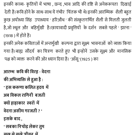
इनकी काव्य- कृतियों में भाषा , छन्द ,भाव आदि की दृष्टि से अनेकरूपता दिखाई
देती है।कवि होने के साथ-साथ ये गंभीर चिंतक भी थे।इनकी आरम्भिक शैली बहुत
कुछ अयोध्या सिंह उपाध्याय ' हरिऔध ' की संस्कृतगर्भित शैली से मिलती जुलती
है,जो स्थूल और बहिर्मुखी है।छायावादी प्रवृत्तियों के दर्शन सबसे पहले ' झरना '
(1918 ) में होते हैं।
इनकी अनेक कविताओं में अन्तर्मुखी कल्पना द्वारा सूक्ष्म भावनाओं को व्यक्त किया
गया है।बाह्य सौंदर्य का चित्रण करते हुए भी इन्होनें उसके सूक्ष्म और मानसिक
पक्ष को व्यक्त करने की ओर ध्यान दिया है। 'आँसू '(1925 ) का
आरम्भ कवि की विरह - वेदना
की अभिव्यक्ति से हुआ है :
' इस करूणा कलित हृदय में
अब विकल रागिनी बजती
क्यों हाहाकार स्वरों में
वेदना असीम गरजती ? '
इसके बाद ,
' सबका निचोड़ लेकर तुम
सुख से सूखे जीवन में