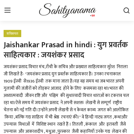
Login
Register
शख्सियत
Jaishankar Prasad in hindi : युग प्रवर्तक
स्वतंत्रता सेनानी
साहित्यकार : जयशंकर प्रसाद
साहित्य समाचार
जयशंकर प्रसाद विचार मंच,राँची के सचिव और प्रख्यात साहित्यकार सुरेश निराला
जी लिखते है- "जयशंकर प्रसाद युग प्रवर्तक साहित्यकार हैं। उनका रचनाकाल
होम
1909 ईस्वी से1936 ईस्वी तक माना जाता है।यह वह समय था जब भारत अपनी
गुलामी की जंजीरों को तोड़कर आजाद होने के लिए कसमसा रहा था।भारत की
कहानी
अध्यात्मवादी जीवन दृष्टि और पश्चिम की सुधारवादी विचार धाराओं का टकराव चल
रहा था।ऐसे समय में जयशंकर प्रसाद ने अपनी सशक्त लेखनी से सम्पूर्ण राष्ट्रीय
कविता
चेतना को नई गति दी।उन्होने अपनी लेखनी से न केवल काव्य जगत को आलोकित
किया ,बल्कि गद्य साहित्य में भी श्रेष्ठ रचनाएं की।" वे हिन्दी नाट्य जगत ,कथाऔर
आलेख
उपन्यास विधाओं में विशिष्ट स्थान रखते हैं । तितली ,कंकाल और इरावती जैसे
उपन्यास और आकाशदीप , मधुआ ,पुरस्कार जैसी कहानियाँ उनके गद्य लेखन की