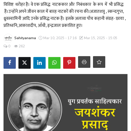
शख्सियत
विशिष्ट धरोहर हैं। वे एक प्रसिद्ध नाटककार और निबंधकार के रूप में भी प्रसिद्ध
हैं।उन्होंने अपने जीवन काल में बारह नाटकों की रचना की।अजातशत्रु , स्कन्दगुप्त,
धरोहर
ध्रुवस्वामिनी आदि उनके प्रसिद्ध नाटक हैं। इसके अलावा पाँच कहानी संग्रह- छाया ,
प्रतिध्वनि,आकाशदीप, आँधी, इन्द्रजाल प्रकाशित हुए।
यात्रावृत्तांत
Sahityanama
Mar 10, 2025 - 17:16
Mar 15, 2025 - 15:05
उपन्यास
0
262
सिनेमा
शायरी
ग़ज़ल