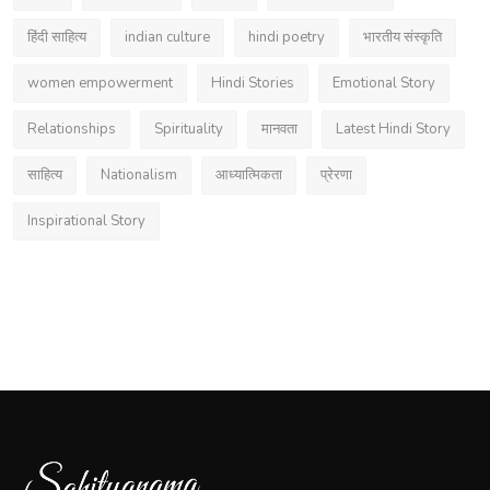
हिंदी साहित्य
indian culture
hindi poetry
भारतीय संस्कृति
women empowerment
Hindi Stories
Emotional Story
Relationships
Spirituality
मानवता
Latest Hindi Story
साहित्य
Nationalism
आध्यात्मिकता
प्रेरणा
Inspirational Story