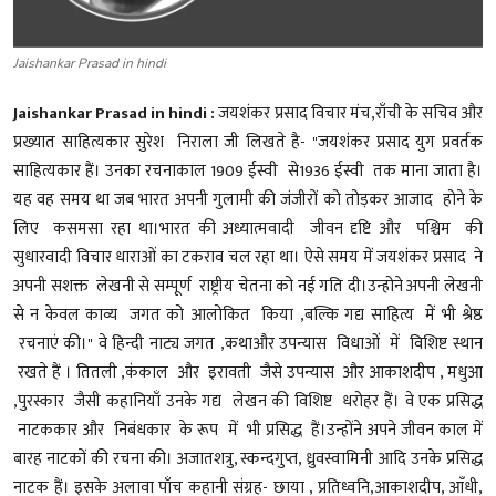
Jaishankar Prasad in hindi
Jaishankar Prasad in hindi :
जयशंकर प्रसाद विचार मंच,राँची के सचिव और
प्रख्यात साहित्यकार सुरेश निराला जी लिखते है- "जयशंकर प्रसाद युग प्रवर्तक
साहित्यकार हैं। उनका रचनाकाल 1909 ईस्वी से1936 ईस्वी तक माना जाता है।
यह वह समय था जब भारत अपनी गुलामी की जंजीरों को तोड़कर आजाद होने के
लिए कसमसा रहा था।भारत की अध्यात्मवादी जीवन दृष्टि और पश्चिम की
सुधारवादी विचार धाराओं का टकराव चल रहा था। ऐसे समय में जयशंकर प्रसाद ने
अपनी सशक्त लेखनी से सम्पूर्ण राष्ट्रीय चेतना को नई गति दी।उन्होने अपनी लेखनी
से न केवल काव्य जगत को आलोकित किया ,बल्कि गद्य साहित्य में भी श्रेष्ठ
रचनाएं की।" वे हिन्दी नाट्य जगत ,कथाऔर उपन्यास विधाओं में विशिष्ट स्थान
रखते हैं । तितली ,कंकाल और इरावती जैसे उपन्यास और आकाशदीप , मधुआ
,पुरस्कार जैसी कहानियाँ उनके गद्य लेखन की विशिष्ट धरोहर हैं। वे एक प्रसिद्ध
नाटककार और निबंधकार के रूप में भी प्रसिद्ध हैं।उन्होंने अपने जीवन काल में
बारह नाटकों की रचना की। अजातशत्रु, स्कन्दगुप्त, ध्रुवस्वामिनी आदि उनके प्रसिद्ध
नाटक हैं। इसके अलावा पाँच कहानी संग्रह- छाया , प्रतिध्वनि,आकाशदीप, आँधी,