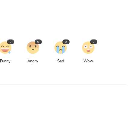
0
0
0
0
Funny
Angry
Sad
Wow