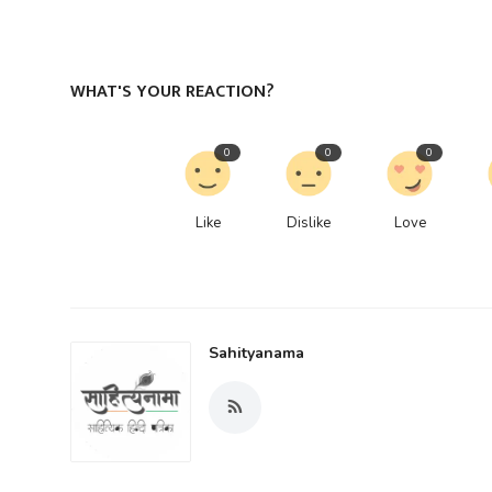
WHAT'S YOUR REACTION?
0
0
0
Like
Dislike
Love
Sahityanama