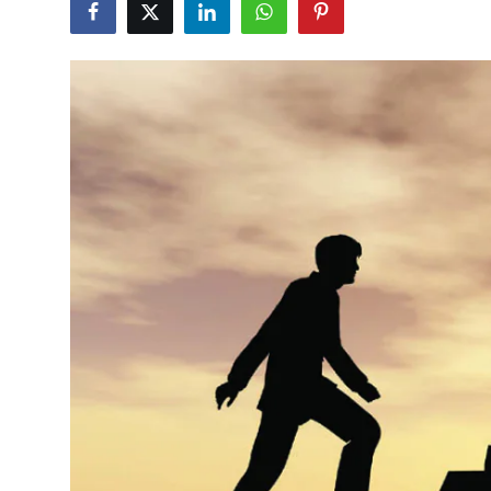
शख्सियत
धरोहर
यात्रावृत्तांत
उपन्यास
सिनेमा
शायरी
ग़ज़ल