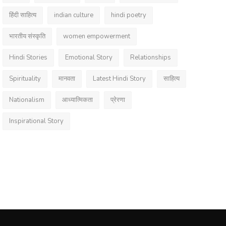
हिंदी साहित्य
indian culture
hindi poetry
भारतीय संस्कृति
women empowerment
Hindi Stories
Emotional Story
Relationships
Spirituality
मानवता
Latest Hindi Story
साहित्य
Nationalism
आध्यात्मिकता
प्रेरणा
Inspirational Story