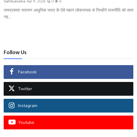
Sahityanama
Apr 9, 2026
0
6
शख्सियत
जयप्रकाश नारायण आधुनिक भारत के ऐसे महान लोकनायक थे जिन्होंने राजनीति को सत्ता
नह...
धरोहर
यात्रावृत्तांत
उपन्यास
Follow Us
सिनेमा
Facebook
शायरी
Twitter
ग़ज़ल
Instagram
Youtube