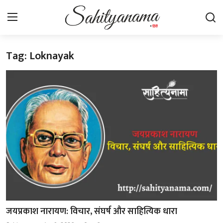
Tag: Loknayak
Login
Register
स्वतंत्रता सेनानी
साहित्य समाचार
होम
कहानी
कविता
आलेख
जयप्रकाश नारायण: विचार, संघर्ष और साहित्यिक धारा