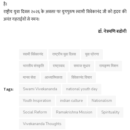
है।
राष्ट्रीय युवा दिवस २०२६ के अवसर पर युगपुरुष स्वामी विवेकानंद जी को हृदय की
अनंत गहराईयों से नमन।
डाॅ. नेत्रमणि बडोनी
स्वामी विवेकानंद
राष्ट्रीय युवा दिवस
युवा प्रेरणा
भारतीय संस्कृति
राष्ट्रवाद
समाज सुधार
रामकृष्ण मिशन
मानव सेवा
आध्यात्मिकता
विवेकानंद विचार
Tags:
Swami Vivekananda
national youth day
Youth Inspiration
indian culture
Nationalism
Social Reform
Ramakrishna Mission
Spirituality
Vivekananda Thoughts