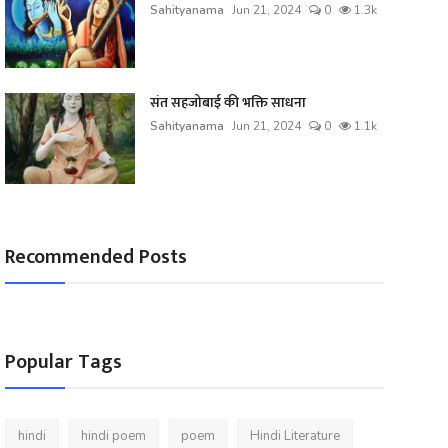
Sahityanama
Jun 21, 2024
0
1.3k
संत सहजोबाई की भक्ति साधना
Sahityanama
Jun 21, 2024
0
1.1k
Recommended Posts
Popular Tags
hindi
hindi poem
poem
Hindi Literature