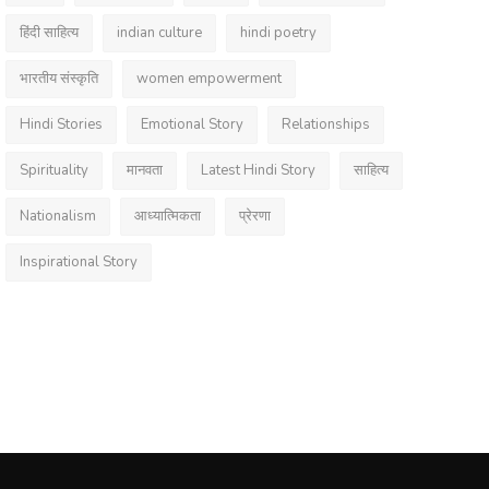
हिंदी साहित्य
indian culture
hindi poetry
भारतीय संस्कृति
women empowerment
Hindi Stories
Emotional Story
Relationships
Spirituality
मानवता
Latest Hindi Story
साहित्य
Nationalism
आध्यात्मिकता
प्रेरणा
Inspirational Story