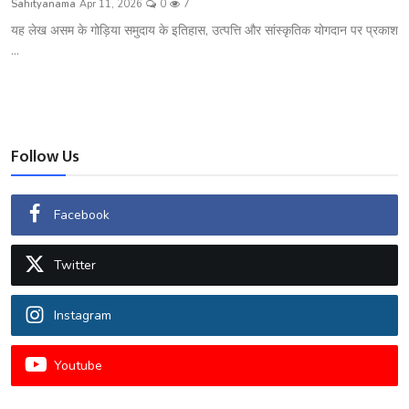
Sahityanama
Apr 11, 2026
0
7
शख्सियत
यह लेख असम के गोड़िया समुदाय के इतिहास, उत्पत्ति और सांस्कृतिक योगदान पर प्रकाश
...
धरोहर
यात्रावृत्तांत
उपन्यास
Follow Us
सिनेमा
Facebook
शायरी
Twitter
ग़ज़ल
Instagram
Youtube