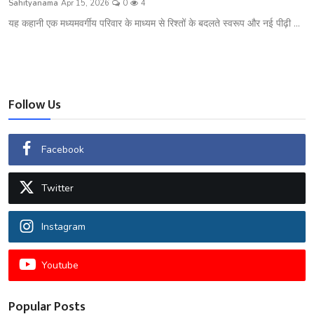
Sahityanama
Apr 15, 2026
0
4
शख्सियत
यह कहानी एक मध्यमवर्गीय परिवार के माध्यम से रिश्तों के बदलते स्वरूप और नई पीढ़ी ...
धरोहर
यात्रावृत्तांत
Follow Us
उपन्यास
सिनेमा
Facebook
शायरी
Twitter
ग़ज़ल
Instagram
Youtube
Popular Posts