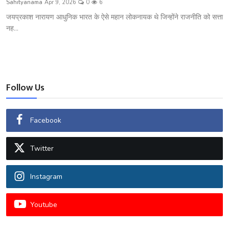
Sahityanama
Apr 9, 2026
0
6
शख्सियत
जयप्रकाश नारायण आधुनिक भारत के ऐसे महान लोकनायक थे जिन्होंने राजनीति को सत्ता
नह...
धरोहर
यात्रावृत्तांत
उपन्यास
Follow Us
सिनेमा
Facebook
शायरी
Twitter
ग़ज़ल
Instagram
Youtube