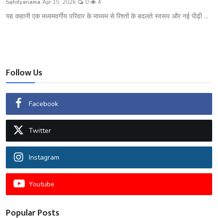
Sahityanama
Apr 15, 2026
0
4
शख्सियत
यह कहानी एक मध्यमवर्गीय परिवार के माध्यम से रिश्तों के बदलते स्वरूप और नई पीढ़ी ...
धरोहर
यात्रावृत्तांत
Follow Us
उपन्यास
सिनेमा
Facebook
शायरी
Twitter
ग़ज़ल
Instagram
Youtube
Popular Posts