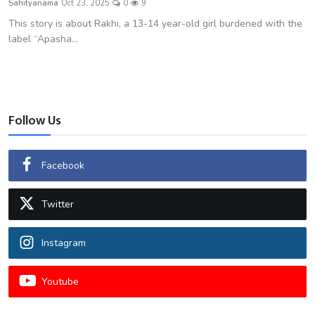
Sahityanama
Oct 23, 2025
0
9
शख्सियत
This story is about Rakhi, a 13-14 year-old girl burdened with the
label “Apasha...
धरोहर
यात्रावृत्तांत
उपन्यास
Follow Us
सिनेमा
Facebook
शायरी
Twitter
ग़ज़ल
Instagram
Youtube