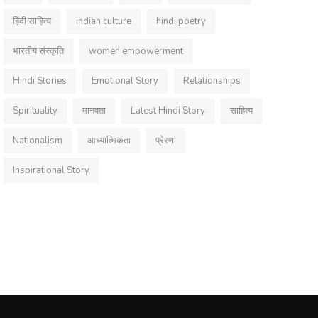
हिंदी साहित्य
indian culture
hindi poetry
भारतीय संस्कृति
women empowerment
Hindi Stories
Emotional Story
Relationships
Spirituality
मानवता
Latest Hindi Story
साहित्य
Nationalism
आध्यात्मिकता
प्रेरणा
Inspirational Story