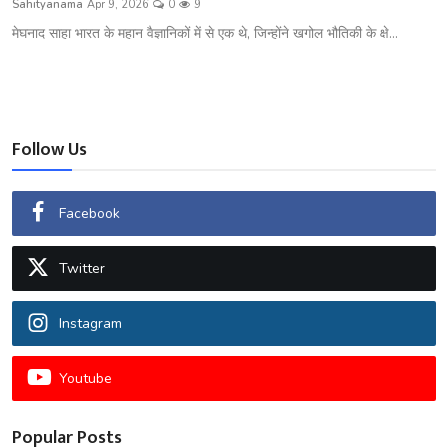
Sahityanama
Apr 9, 2026
0
9
शख्सियत
मेघनाद साहा भारत के महान वैज्ञानिकों में से एक थे, जिन्होंने खगोल भौतिकी के क्षे...
धरोहर
यात्रावृत्तांत
Follow Us
उपन्यास
सिनेमा
Facebook
शायरी
Twitter
ग़ज़ल
Instagram
Youtube
Popular Posts