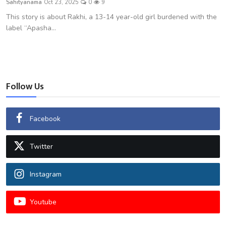
Sahityanama
Oct 23, 2025
0
9
शख्सियत
This story is about Rakhi, a 13-14 year-old girl burdened with the
label “Apasha...
धरोहर
यात्रावृत्तांत
उपन्यास
Follow Us
सिनेमा
Facebook
शायरी
Twitter
ग़ज़ल
Instagram
Youtube