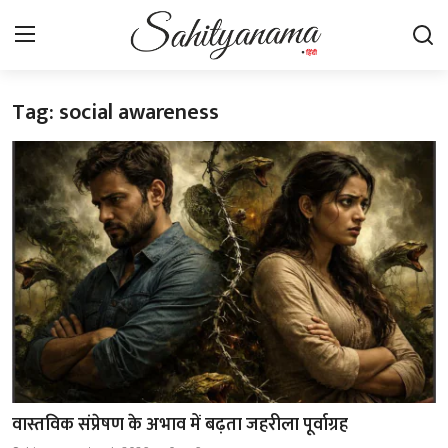
Tag: social awareness
Login
Register
स्वतंत्रता सेनानी
साहित्य समाचार
होम
कहानी
कविता
आलेख
वास्तविक संप्रेषण के अभाव में बढ़ता जहरीला पूर्वाग्रह