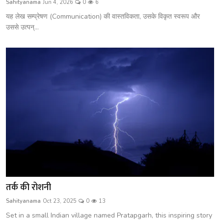
Sahityanama
Jun 4, 2026
0
6
शख्सियत
यह लेख सम्प्रेषण (Communication) की वास्तविकता, उसके विकृत स्वरूप और
उससे उत्पन्...
धरोहर
यात्रावृत्तांत
उपन्यास
सिनेमा
शायरी
ग़ज़ल
तर्क की रोशनी
Sahityanama
Oct 23, 2025
0
13
Set in a small Indian village named Pratapgarh, this inspiring story