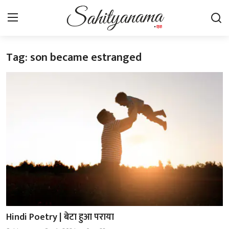
Tag: son became estranged
Login
Register
स्वतंत्रता सेनानी
साहित्य समाचार
होम
कहानी
कविता
आलेख
Hindi Poetry | बेटा हुआ पराया