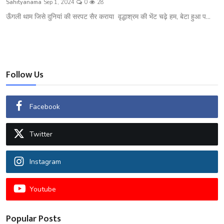
Sahityanama
Sep 1, 2024
0
28
शख्सियत
ऊँगली थाम जिसे दुनियां की सरपट सैर कराया वृद्धाश्रम की भेंट चढ़े हम, बेटा हुआ प...
धरोहर
यात्रावृत्तांत
Follow Us
उपन्यास
सिनेमा
Facebook
शायरी
Twitter
ग़ज़ल
Instagram
Youtube
Popular Posts