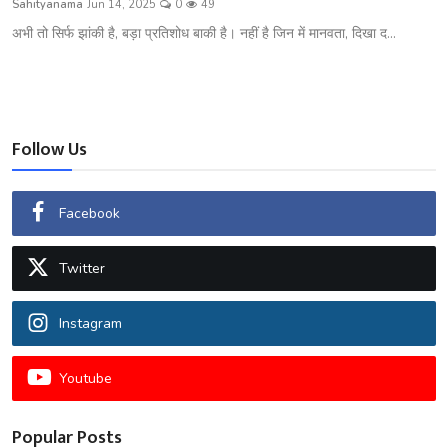
Sahityanama
Jun 14, 2025
0
49
शख्सियत
अभी तो सिर्फ झांकी है, बड़ा प्रतिशोध बाकी है। नहीं है जिन में मानवता, दिखा द...
धरोहर
यात्रावृत्तांत
Follow Us
उपन्यास
सिनेमा
Facebook
शायरी
Twitter
ग़ज़ल
Instagram
Youtube
Popular Posts