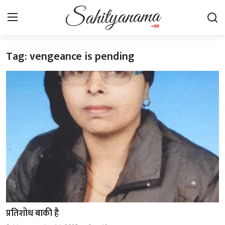
Tag: vengeance is pending
Login
Register
स्वतंत्रता सेनानी
साहित्य समाचार
होम
कहानी
कविता
आलेख
प्रतिशोध बाकी है