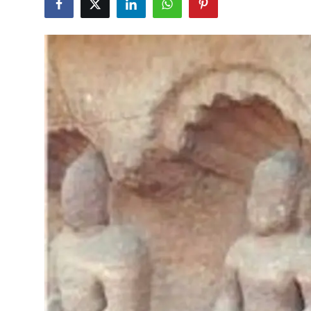
शख्सियत
धरोहर
यात्रावृत्तांत
उपन्यास
सिनेमा
शायरी
ग़ज़ल