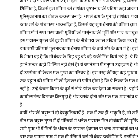
क्रम पर दो पद्मासन प्रतिमाएं हैं। पहली के अधोभाग में गज उकरित है, जिससे
शिल्पित है, जिजसे इस प्रतिमा को तीर्थंकर वृषभनाथ की प्रतिमा कहा जायगा। 
मुनिसुव्रतनाथ का द्योतक कच्छप बना है। अगले क्रम के पुनः दो तीर्थंकर पद्मा
ऊपर सर्प के पांच फण आच्छादित हैं, जिससे यह सुपार्श्वनाथ की प्रतिमा ज्ञात ह
प्रतिमाओं में सप्त-फण वाली मूर्तियों को पार्श्वनाथ की मूर्ति और पांच फणयुक्त
इस पद्मासन युगल की दूसरी प्रतिमा के नीचे पद्म-कमल टंकित किया गया है, ज
उक्त सभी प्रतिमाएं मूलनायक पार्श्वनाथ प्रतिमा के बायें ओर के क्रम में हैं।
विशेषता यह है कि तीर्थकर के चिह्न बहु बड़े बड़े उत्कीर्णित किये गये हैं। य
हमने अन्यत्र कहीं शिल्पित नहीं देखे हैं। ये अपनेआप में अनुपम उदाहरण हैं औ
दो उपरोक्त तो केवल एक गुफा का परिचय है। इस तरह कीं यहां कई गुफायंें 
एक चट्टान की प्रतिमाओं को देखकर तो प्रतीत होता है कि ये निकट के एक दो 
नहीं है। उन्हें केवल किला के बुर्ज से नीचे झांक कर देखा जा सकता है। यहाँ 
कायोत्सर्गस्थ दिगम्बर जिनमुद्रा है और उसके दोनों ओर एक एक शासनदेव या 
हैं।
बायीं ओर की चट्टान में दो देवकुलिकायें हैं। एक में एक ही आकृति है, जो खंड
तीन एक चट्टान गुफा में दो पंक्तियों में अनेक पद्मासन जिन तीर्थंकरों की मूर्तिया
सभी गुफाओं में जिनों के अंकन के उपरान्त क्षेत्रपाल या अन्य शासनदेवों का अनिव
चार एक पाषाण गुफा में एक ही पंक्ति में कई तीर्थंकर उत्कीर्णित हैं, इनम