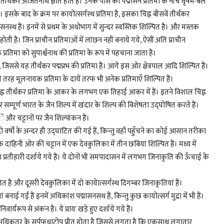
 तीर्थंकर अजितनाथ ज्ञात होते हैं। उनके पास की पद्मासन प्रतिमा के नीचे वृषभ-बैल
इसके बाद के क्रम पर कायोत्सर्गस्थ प्रतिमा है, इसका चिह्न बीसवें तीर्थंकर
सनस्थ हैं। इनमें से प्रथम के अधोभाग में सुन्दर स्वस्तिक शिल्पित है। और मस्तक
ोती है। जिन प्राचीन प्रतिमाओं में लांछन नहीं बनाये गये, ऐसीं अति प्राचीन
 प्रतिमा को सुपार्श्वनाथ की प्रतिमा के रूप में पहचाना जाता है।
िससे यह तीर्थंकर पद्मप्रभ की प्रतिमा है। आगे इस ओर क्षेत्रपाल आदि शिल्पित हैं।
 इसी तरह मूलनायक प्रतिमा के दायें तरफ भी अनेक प्रतिमाएँ शिल्पित हैं।
े चिह्न तीर्थंकर प्रतिमा के आकर के लगभग एक तिहाई आकर में हैं। इतने विशाल चिह्न
र सम्पूर्ण भारत के जैन शिल्प में खंदार के शिल्प की विशेषता उद्घोषित करते हैं।
और चट्टानों पर जैन शिल्पांकन हैं।
वर्षों के अन्दर ही उद्घाटित की गई हैं, किन्तु वहाँ पहुँचने का कोई आसान तरीका
के दाहिनी ओर की चट्टान में एक देवकुलिका में तीन छबियां शिल्पित हैं। मध्य में
प्रतीहारी दर्शाये गये हैं। ये दोनों भी समपादासन में लगभग जिनाकृति की ऊँचाई के
ित है और दूसरी देवकुलिका में दो कायेात्सर्गस्थ दिगम्बर जिनाकृतियां हैं।
ं बनाई गईं हैं इनमें अधिकांश पद्मासनसथ हैं, किन्तु कुछ कायोत्सर्ग मुद्रा में भी हैं।
ार्यरूप से अंकन है। ये प्रायः खड़े हुए दर्शाये गये हैं।
ें से अधिकतर के सर्पफधाटोप प्रीत होता है जिससे लगता है कि एकसाथ लगातार