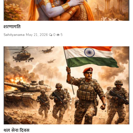
शरणागति
Sahityanama
May 21, 2026
0
5
थल सेना दिवस