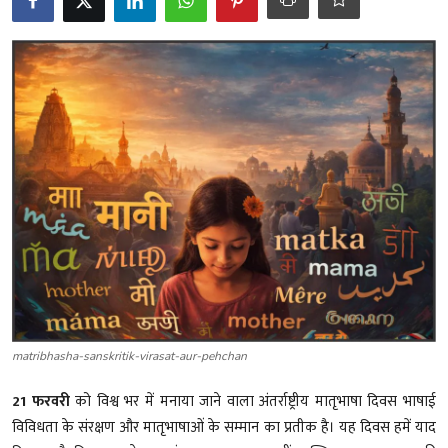
शख्सियत
धरोहर
यात्रावृत्तांत
उपन्यास
सिनेमा
शायरी
ग़ज़ल
matribhasha-sanskritik-virasat-aur-pehchan
21 फरवरी
को विश्व भर में मनाया जाने वाला अंतर्राष्ट्रीय मातृभाषा दिवस भाषाई
विविधता के संरक्षण और मातृभाषाओं के सम्मान का प्रतीक है। यह दिवस हमें याद