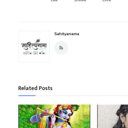
Like
Dislike
Love
Sahityanama
Related Posts