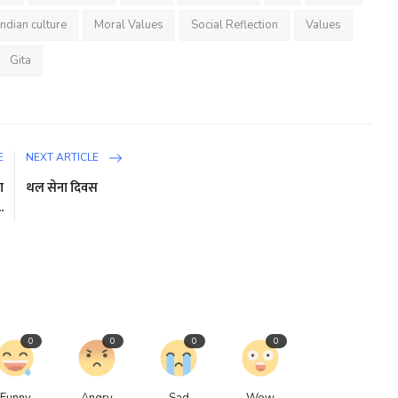
indian culture
Moral Values
Social Reflection
Values
Gita
E
NEXT ARTICLE
ा
थल सेना दिवस
..
0
0
0
0