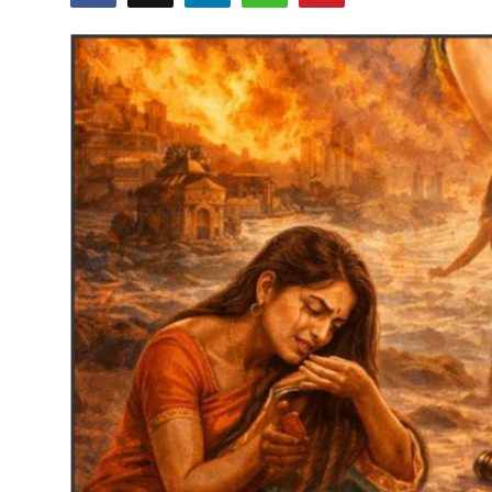
शख्सियत
धरोहर
यात्रावृत्तांत
उपन्यास
सिनेमा
शायरी
ग़ज़ल