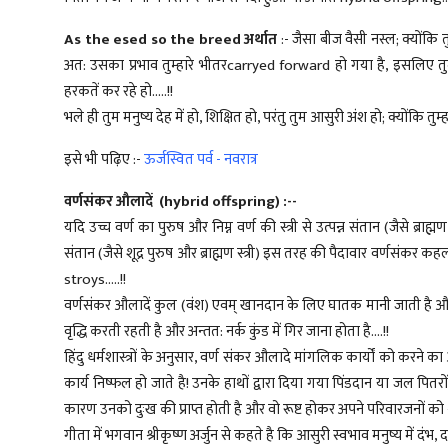
As the esed so the breed अर्थात
:- जैसा बीज वैसी नस्ल; क्योंकि त
अत: उसका प्रभाव तुम्हारे भीतरcarryed forward हो गया है, इसलिए
हरकतें कर रहे हो.....!!
भले ही तुम मनुष्य देह में हो, शिक्षित हो, परंतु तुम आसुरी अंश हो; क्योंकि तुम्हा
इसे भी पढ़िए :-
ऊर्जस्वित पर्व - नवरात्र
वर्णसंकर औलादें (hybrid offspring) :--
यदि उच्च वर्ण का पुरुष और निम्न वर्ण की स्त्री से उत्पन्न संतान (जैसे ब्राह्मण
संतान (जैसे शूद्र पुरुष और ब्राह्मण स्त्री) इस तरह की पैदावार वर्णसं
stroys.....!!
वर्णसंकर औलादें कुल (वंश) एवम् खानदान के लिए घातक मानी जाती है और 
वृद्धि करती रहती है और अन्तत: नर्क कुंड में गिर जाना होता है....!!
हिंदु धर्मशास्त्रों के अनुसार, वर्ण संकर औलादे मांगलिक कार्यों को करने 
कार्य निष्फल हो जाते है! उनके हाथों द्वारा दिया गया पिंडदान या जल पितरो
कारण उनको दुःख की प्राप्त होती है और वो रूष्ट होकर अपने परिवारजनों को श्
गीता में भगवान श्रीकृष्ण अर्जुन से कहते है कि आसुरी स्वभाव मनुष्य में दंभ, 