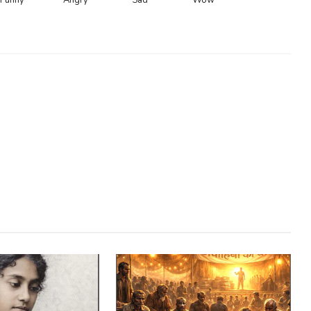
Funny
Angry
Sad
Wow