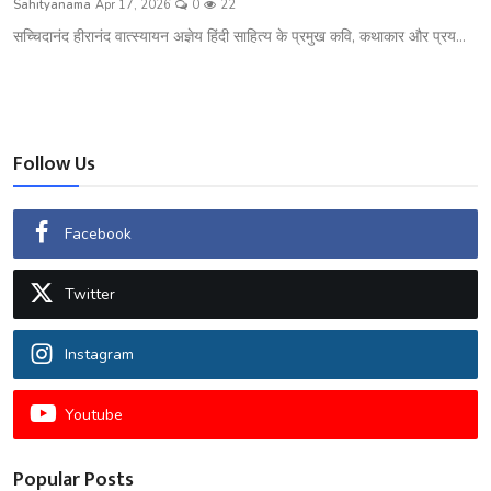
Sahityanama
Apr 17, 2026
0
22
शख्सियत
सच्चिदानंद हीरानंद वात्स्यायन अज्ञेय हिंदी साहित्य के प्रमुख कवि, कथाकार और प्रय...
धरोहर
यात्रावृत्तांत
Follow Us
उपन्यास
सिनेमा
Facebook
शायरी
Twitter
ग़ज़ल
Instagram
Youtube
Popular Posts