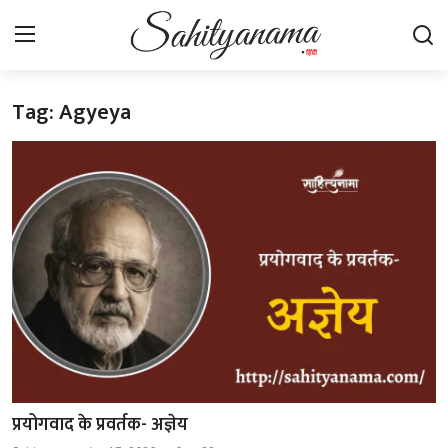
Tag: Agyeya
Login
Register
स्वतंत्रता सेनानी
साहित्य समाचार
होम
कहानी
कविता
आलेख
प्रयोगवाद के प्रवर्तक- अज्ञेय