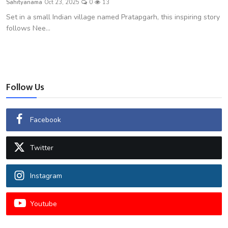
Sahityanama
Oct 23, 2025
0
13
शख्सियत
Set in a small Indian village named Pratapgarh, this inspiring story
follows Nee...
धरोहर
यात्रावृत्तांत
उपन्यास
Follow Us
सिनेमा
Facebook
शायरी
Twitter
ग़ज़ल
Instagram
Youtube