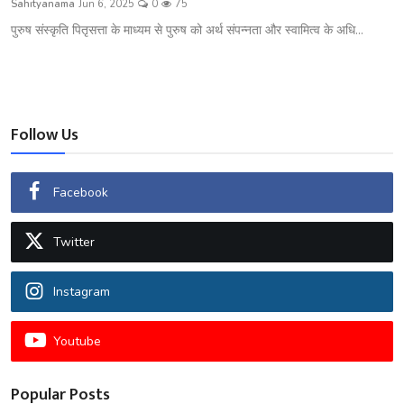
Sahityanama
Jun 6, 2025
0
75
शख्सियत
पुरुष संस्कृति पितृसत्ता के माध्यम से पुरुष को अर्थ संपन्नता और स्वामित्व के अधि...
धरोहर
यात्रावृत्तांत
Follow Us
उपन्यास
सिनेमा
Facebook
शायरी
Twitter
ग़ज़ल
Instagram
Youtube
Popular Posts