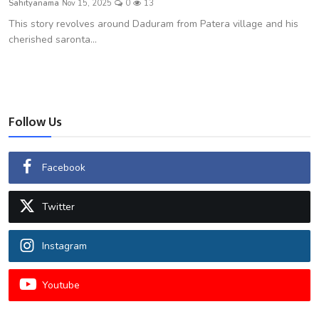
Sahityanama
Nov 15, 2025
0
13
शख्सियत
This story revolves around Daduram from Patera village and his
cherished saronta...
धरोहर
यात्रावृत्तांत
उपन्यास
Follow Us
सिनेमा
Facebook
शायरी
Twitter
ग़ज़ल
Instagram
Youtube