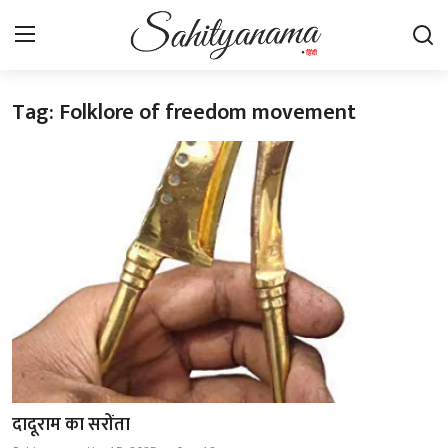
Tag: Folklore of freedom movement
Login
Register
स्वतंत्रता सेनानी
साहित्य समाचार
होम
कहानी
कविता
आलेख
दादूराम का सरोंता