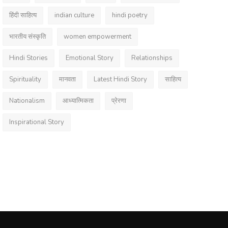
हिंदी साहित्य
indian culture
hindi poetry
भारतीय संस्कृति
women empowerment
Hindi Stories
Emotional Story
Relationships
Spirituality
मानवता
Latest Hindi Story
साहित्य
Nationalism
आध्यात्मिकता
प्रेरणा
Inspirational Story