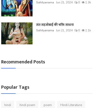
Sahityanama
Jun 21, 2024
0
1.3k
संत सहजोबाई की भक्ति साधना
Sahityanama
Jun 21, 2024
0
1.1k
Recommended Posts
Popular Tags
hindi
hindi poem
poem
Hindi Literature