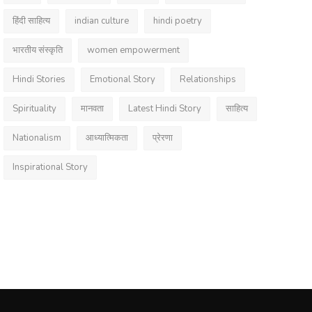
हिंदी साहित्य
indian culture
hindi poetry
भारतीय संस्कृति
women empowerment
Hindi Stories
Emotional Story
Relationships
Spirituality
मानवता
Latest Hindi Story
साहित्य
Nationalism
आध्यात्मिकता
प्रेरणा
Inspirational Story