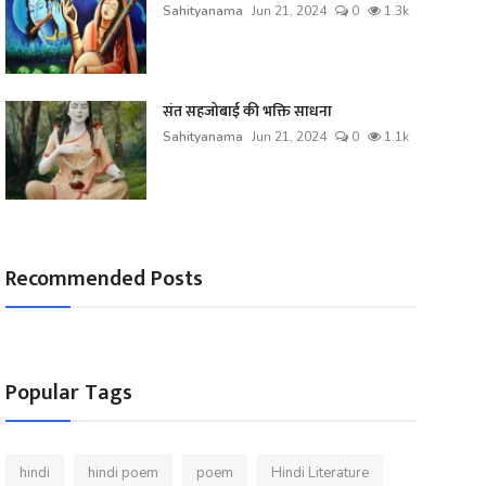
Sahityanama
Jun 21, 2024
0
1.3k
संत सहजोबाई की भक्ति साधना
Sahityanama
Jun 21, 2024
0
1.1k
Recommended Posts
Popular Tags
hindi
hindi poem
poem
Hindi Literature