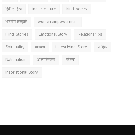
हिंदी साहित्य
indian culture
hindi poetry
भारतीय संस्कृति
women empowerment
Hindi Stories
Emotional Story
Relationships
Spirituality
मानवता
Latest Hindi Story
साहित्य
Nationalism
आध्यात्मिकता
प्रेरणा
Inspirational Story