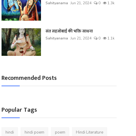
Sahityanama
Jun 21, 2024
0
1.3k
संत सहजोबाई की भक्ति साधना
Sahityanama
Jun 21, 2024
0
1.1k
Recommended Posts
Popular Tags
hindi
hindi poem
poem
Hindi Literature