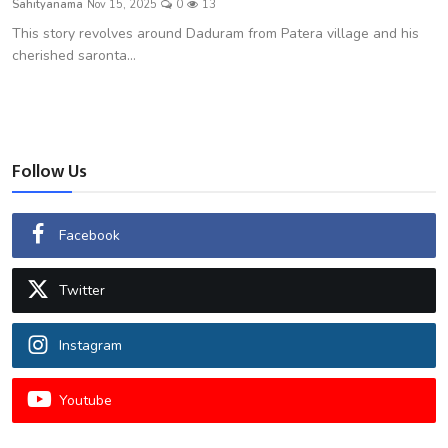
Sahityanama
Nov 15, 2025
0
13
शख्सियत
This story revolves around Daduram from Patera village and his
cherished saronta...
धरोहर
यात्रावृत्तांत
उपन्यास
Follow Us
सिनेमा
Facebook
शायरी
Twitter
ग़ज़ल
Instagram
Youtube