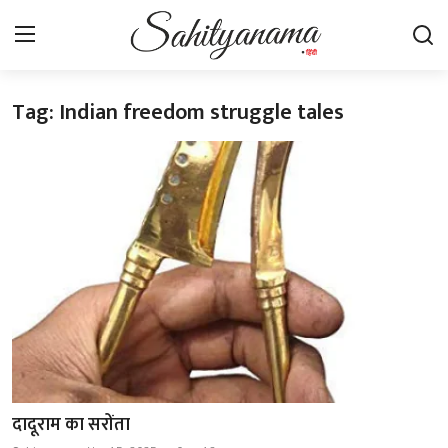
Tag: Indian freedom struggle tales
Login
Register
स्वतंत्रता सेनानी
साहित्य समाचार
होम
कहानी
कविता
आलेख
दादूराम का सरोंता