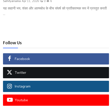
Sahityanama
Apr 11, 2026
0
6
शख्सियत
यह कहानी भय, शंका और आत्मबोध के बीच संघर्ष को प्रतीकात्मक रूप में प्रस्तुत करती
...
धरोहर
यात्रावृत्तांत
उपन्यास
Follow Us
सिनेमा
Facebook
शायरी
Twitter
ग़ज़ल
Instagram
Youtube