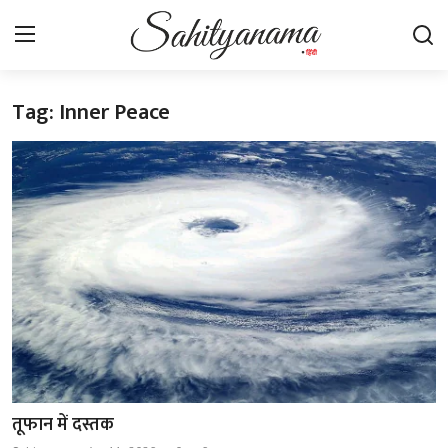
Tag: Inner Peace
Login
Register
स्वतंत्रता सेनानी
साहित्य समाचार
होम
कहानी
कविता
आलेख
तूफान में दस्तक