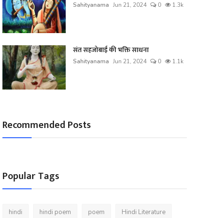
Sahityanama
Jun 21, 2024
0
1.3k
संत सहजोबाई की भक्ति साधना
Sahityanama
Jun 21, 2024
0
1.1k
Recommended Posts
Popular Tags
hindi
hindi poem
poem
Hindi Literature