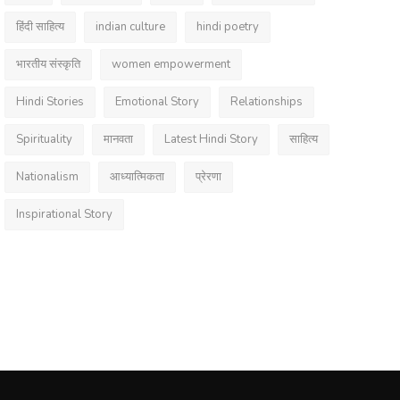
हिंदी साहित्य
indian culture
hindi poetry
भारतीय संस्कृति
women empowerment
Hindi Stories
Emotional Story
Relationships
Spirituality
मानवता
Latest Hindi Story
साहित्य
Nationalism
आध्यात्मिकता
प्रेरणा
Inspirational Story