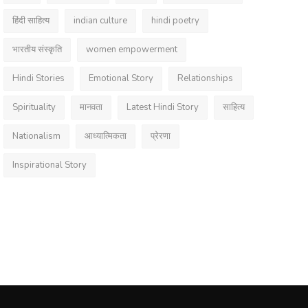
हिंदी साहित्य
indian culture
hindi poetry
भारतीय संस्कृति
women empowerment
Hindi Stories
Emotional Story
Relationships
Spirituality
मानवता
Latest Hindi Story
साहित्य
Nationalism
आध्यात्मिकता
प्रेरणा
Inspirational Story