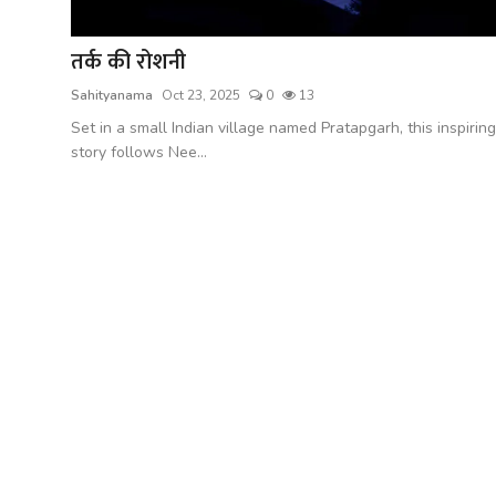
शख्सियत
तर्क की रोशनी
धरोहर
Sahityanama
Oct 23, 2025
0
13
यात्रावृत्तांत
Set in a small Indian village named Pratapgarh, this inspiring
story follows Nee...
उपन्यास
सिनेमा
शायरी
ग़ज़ल