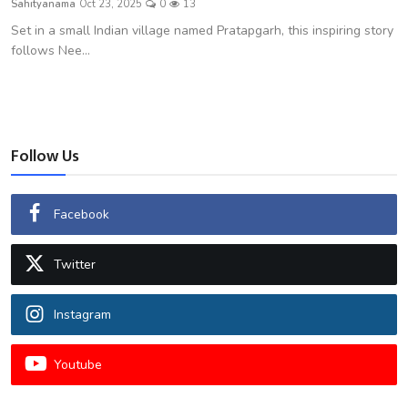
Sahityanama
Oct 23, 2025
0
13
शख्सियत
Set in a small Indian village named Pratapgarh, this inspiring story
follows Nee...
धरोहर
यात्रावृत्तांत
उपन्यास
Follow Us
सिनेमा
Facebook
शायरी
Twitter
ग़ज़ल
Instagram
Youtube