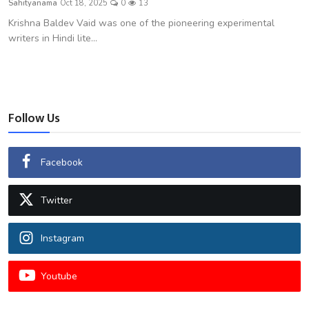
Sahityanama
Oct 18, 2025
0
13
शख्सियत
Krishna Baldev Vaid was one of the pioneering experimental
writers in Hindi lite...
धरोहर
यात्रावृत्तांत
उपन्यास
Follow Us
सिनेमा
Facebook
शायरी
Twitter
ग़ज़ल
Instagram
Youtube