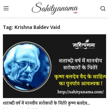
Tag: Krishna Baldev Vaid
Login
Register
स्वतंत्रता सेनानी
साहित्य समाचार
होम
कहानी
कविता
आलेख
शताब्दी वर्ष में मानवीय सरोकारों के चितेरे कृष्ण बलदेव...