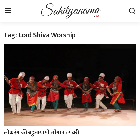
Tag: Lord Shiva Worship
Login
Register
स्वतंत्रता सेनानी
साहित्य समाचार
होम
कहानी
कविता
आलेख
लोकरंग की बहुआयामी सौगात : गवरी