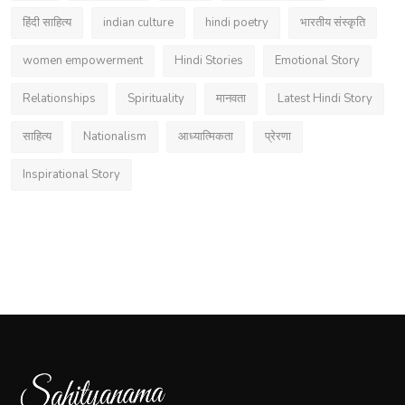
हिंदी साहित्य
indian culture
hindi poetry
भारतीय संस्कृति
women empowerment
Hindi Stories
Emotional Story
Relationships
Spirituality
मानवता
Latest Hindi Story
साहित्य
Nationalism
आध्यात्मिकता
प्रेरणा
Inspirational Story