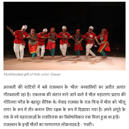
शख्सियत
धरोहर
यात्रावृत्तांत
उपन्यास
सिनेमा
शायरी
Multifaceted gift of folk color: Gavari
अरावली की घाटियों में बसे राजस्थान के 'भील' वनवासियों का अतीत अत्यंत
ग़ज़ल
गौरवशाली रहा है। एकलव्य की संतान माने जाने वाले ये भील महाराणा प्रताप की
गोरिल्ला फौज के बहादुर सैनिक थे। मेवाड़ राजवंश के राज-चिन्ह में भील को `भीलू
राणा' के रूप में तीर-कमान लिए रक्षक के रूप में दिखाया गया है। अपने अंगूठे के
रक्त से नये महाराजाओं के राजतिलक का विशेषाधिकार तक मिला हुआ था इन्हें।
राजस्थान के इन्हीं भीलों का परम्परागत लोकनाट्य है - `गवरी'।