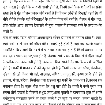
होती है। यह प्रत्येक स्वांग के पहले और अंत में दूसरे कलाकारों के विपरीत दिशा में
नृत्य करता है। बूड़िये के साथ दो 'रायां' होती है, जिनमें अलौकिक शक्तियों का प्रवेश
रहता है। वे मुँह को इस प्रकार बांधे रहती है कि केवल आँखें ही दिखाई पड़ती हैं। दो
भोपे होते हैं जिनके गले में देवताओं के प्रतीक चिन्ह बंधे रहते हैं। ये हाथ में मोर-पंख,
लोह-जंजीर आदि रखकर देवताओं से नृत्य परिसर में उपस्थित रहने के लिए प्रार्थना
करते हैं।
गांव का कोई मैदान, चौराया अथवा खुला आँगन ही गवरी का रंगमंच होता है। जहाँ-
जहाँ गवरी वाले गांव की बहिन-बेटियां ब्याही हुई होती हैं, वहां-वहां इसके प्रदर्शन
आयोजित किये जाते हैं। गवरी में चार प्रकार के पात्र होते हैं जिनमें देवपात्र, मानव
पात्र, दानव पात्र एवम् पशु पात्र होते हैं। देवपात्र सभी प्रकार के विकारों से रहित आदर्श
के प्रतीक एवम् कालजयी होते हैं। कालका, शिव- पार्वती देव पात्र के रूप में उपस्थित
होते हैं। गवरी में मानव पात्रों की बहुलता होती है जिनमें कंजर, नट, भोपा, संकरिया,
बूड़िया, खेतूड़ी, देवर, भोजाई, बादशाह, बणियां, कानुगुजरी, कृष्ण आदि होते हैं।
डाकण, भंवरा, हठिया, भियांवड़ तथा खड़ल्या भूत गवरी के दानव-पात्र हैं, इनका रूप
भयानक होता है। सूअर, रीछ तथा शेर पशु पात्र होते हैं। गवरी में कभी पुरुष पात्र
अपना शौर्य दिखाते हैं तो कभी अशुद्ध एवम् असत् वृत्तियों के दानव पात्र सृष्टि को अपने
मनोनुकूल संचालित करने का प्रयत्न करने हैं एवं सृष्टि पर कब्जा करना चाहते हैं।
गवरी में ये पात्र धाड़-फाड़ करते हुए दिखाई देते हैं। लेकिन अंत में कालचक्र ऐसा