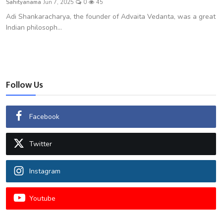
Sahityanama
Jun 7, 2025
0
45
शख्सियत
Adi Shankaracharya, the founder of Advaita Vedanta, was a great
Indian philosoph...
धरोहर
यात्रावृत्तांत
उपन्यास
Follow Us
सिनेमा
Facebook
शायरी
Twitter
ग़ज़ल
Instagram
Youtube