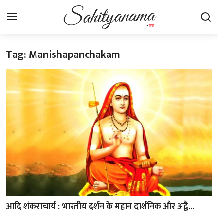
Tag: Manishapanchakam
Login
Register
स्वतंत्रता सेनानी
साहित्य समाचार
होम
कहानी
कविता
आलेख
आदि शंकराचार्य : भारतीय दर्शन के महान दार्शनिक और अद्वै...