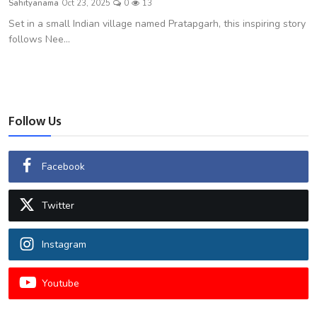
Sahityanama
Oct 23, 2025
0
13
शख्सियत
Set in a small Indian village named Pratapgarh, this inspiring story
follows Nee...
धरोहर
यात्रावृत्तांत
उपन्यास
Follow Us
सिनेमा
Facebook
शायरी
Twitter
ग़ज़ल
Instagram
Youtube